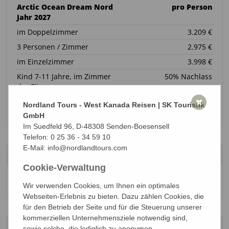
Arctic Ocean Dream Nord
pro Person
Jahr 2027
im Doppelzimmer
3.209 €
3 Personen / Zimmer
2.975 €
im Einzelzimmer
3.998 €
Kind 7-11 Jahre, im Zimmer
50% Nachlass
der Eltern
Kind 12-17 Jahre, im
25% Nachlass
✖
Nordland Tours - West Kanada Reisen | SK Touristik
Zimmer der Eltern
GmbH
Im Suedfeld 96, D-48308 Senden-Boesensell
Telefon:
0 25 36 - 34 59 10
E-Mail:
info@nordlandtours.com
Passende Reisen:
Cookie-Verwaltung
Arctic Ocean Dream Süd
Wir verwenden Cookies, um Ihnen ein optimales
(7 Tage ab / bis Whitehorse)
Webseiten-Erlebnis zu bieten. Dazu zählen Cookies, die
für den Betrieb der Seite und für die Steuerung unserer
kommerziellen Unternehmensziele notwendig sind,
Passende Links:
sowie solche, die lediglich zu anonymen