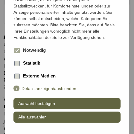
Statistikzwecken, für Komforteinstellungen oder zur
Condor Flug Frankfurt nach Whitehorse
Anzeige personalisierter Inhalte genutzt werden. Sie
können selbst entscheiden, welche Kategorien Sie
zulassen möchten. Bitte beachten Sie, dass auf Basis
Ihrer Einstellungen womöglich nicht mehr alle
Arctic Ocean Dream & Dempster Highway
. Der
Funktionalitäten der Seite zur Verfügung stehen.
ultimative Roadtrip durch den Norden Kanadas! Auf
Notwendig
diesem einwöchigen Abenteuer besuchen Sie
Whitehorse, die Hauptstadt des Yukon, sowie die
Statistik
legendäre Goldrauschstadt Dawson City. Beim
Bummeln durch die Stadt führen uns die historischen
Externe Medien
Restaurants, Tanzsäle und Saloons in vergangene
Zeiten zurück.
Details anzeigen/ausblenden
Von Dawson aus fahren wir auf dem berühmten
Auswahl bestätigen
Dempster Highway
nach Norden durch die
Tombstone Mountains, die zu den erdgeschichtlich
Alle auswählen
jüngsten und rauesten Gipfeln Nordamerikas gehören.
Wir erreichen unser Hotel in Eagle Plains, wo wir die