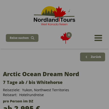
0
Reise suchen
Zurück
Arctic Ocean Dream Nord
7 Tage ab / bis Whitehorse
Reiseziele:
Yukon
,
Northwest Territories
Reiseart:
Hotelrundreise
pro Person im DZ
ab 2.995 €