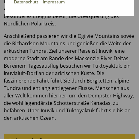
Nacht unter der nie untergehen „Midnight Sun“
Datenschutz
Impressum
verbringen werden. Am nächsten Tag steht uns ein
besonderes Ereignis bevor, die Überquerung des
Nördlichen Polarkreis.
Anschließend passieren wir die Ogilvie Mountains sowie
die Richardson Mountains und genießen die Weite der
arktischen Tundra. Ziel unserer Reise ist Inuvik, eine
moderne Stadt am Rande des Mackenzie River Deltas.
Bei einem Tagesausflug besuchen wir Tuktoyaktuk, ein
Inuvialuit-Dorf an der arktischen Küste. Die
faszinierende Fahrt führt Sie durch Bergketten, alpine
Tundra und entlang entlegener Flüsse. Menschen aus
aller Welt kommen hierher, um den Dempster Highway,
die wohl legendärste Schotterstraße Kanadas, zu
befahren. Über Inuvik und Tuktoyaktuk führt sie bis an
den arktischen Ozean.