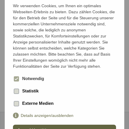
Anzahl der Reisenden
Wir verwenden Cookies, um Ihnen ein optimales
Mit wieviel Personen möchten Sie reisen?
Webseiten-Erlebnis zu bieten. Dazu zählen Cookies, die
für den Betrieb der Seite und für die Steuerung unserer
kommerziellen Unternehmensziele notwendig sind,
Anzahl Erwachsene*
sowie solche, die lediglich zu anonymen
Statistikzwecken, für Komforteinstellungen oder zur
Anzeige personalisierter Inhalte genutzt werden. Sie
können selbst entscheiden, welche Kategorien Sie
Anzahl Kinder unter 18 Jahren*
zulassen möchten. Bitte beachten Sie, dass auf Basis
Ihrer Einstellungen womöglich nicht mehr alle
Funktionalitäten der Seite zur Verfügung stehen.
Notwendig
Weiter
Statistik
Externe Medien
Details anzeigen/ausblenden