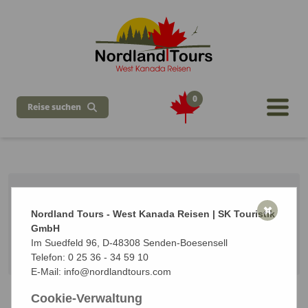
0
Reise suchen
Arctic Ocean Dream Nord
✖
Nordland Tours - West Kanada Reisen | SK Touristik
7 Tage ab / bis Whitehorse
GmbH
Vom 23.08.2026 bis zum 29.08.2026 (7 Tage)
Im Suedfeld 96, D-48308 Senden-Boesensell
Start: Whitehorse | Ziel: Whitehorse
Telefon:
0 25 36 - 34 59 10
E-Mail:
info@nordlandtours.com
Cookie-Verwaltung