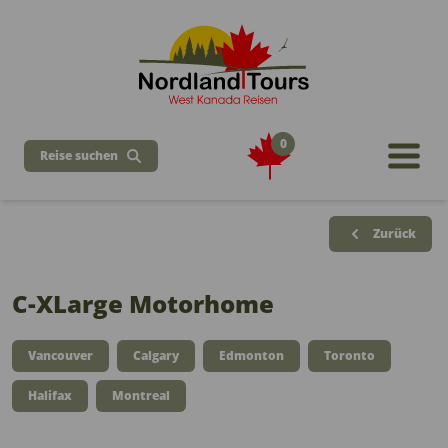
0
Reise suchen
Zurück
C-XLarge Motorhome
Vancouver
Calgary
Edmonton
Toronto
Halifax
Montreal