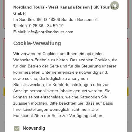
externer Anbieter zeigen. Dies ist aufgrund Ihrer
✖
Nordland Tours - West Kanada Reisen | SK Touristik
Cookie Einstellungen nicht möglich.
Falls Sie die
GmbH
Cookie Einstellungen entsprechend ändern
Im Suedfeld 96, D-48308 Senden-Boesensell
möchten klicken Sie bitte hier.
Telefon:
0 25 36 - 34 59 10
E-Mail:
info@nordlandtours.com
Cookie-Verwaltung
Gerne würden wir Ihnen an dieser Stelle Inhalte
externer Anbieter zeigen. Dies ist aufgrund Ihrer
Wir verwenden Cookies, um Ihnen ein optimales
Cookie Einstellungen nicht möglich.
Falls Sie die
Webseiten-Erlebnis zu bieten. Dazu zählen Cookies, die
Cookie Einstellungen entsprechend ändern
für den Betrieb der Seite und für die Steuerung unserer
möchten klicken Sie bitte hier.
kommerziellen Unternehmensziele notwendig sind,
sowie solche, die lediglich zu anonymen
Statistikzwecken, für Komforteinstellungen oder zur
Anzeige personalisierter Inhalte genutzt werden. Sie
Fahrzeugdetails C-XLarge Motorhome
können selbst entscheiden, welche Kategorien Sie
Schlafplätze
6
zulassen möchten. Bitte beachten Sie, dass auf Basis
Sitzgurte
6
Ihrer Einstellungen womöglich nicht mehr alle
Funktionalitäten der Seite zur Verfügung stehen.
Kindersitzeignung
Ja
Fahrzeugdimensionen
Notwendig