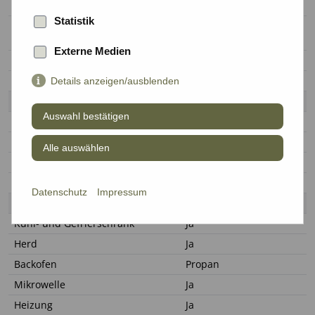
Länge
907-988 cm / 29'9"-32'5"
Statistik
310 cm / 10'2" (inkl.
Breite / (Breite mit Slide-out)
Spiegel)
Externe Medien
Außenhöhe
335 cm / 11”
Innenhöhe
213 cm / 7"
Details anzeigen/ausblenden
Bettengröße
Auswahl bestätigen
Bett Hinten
152 x 188 cm / 60" x 74"
Alkovenbett
137 x 243 cm / 54" x 96"
Alle auswählen
Dinette Bett
106 x 170 cm / 42" x 67"
Sofa Bett
102 x 152 cm / 41" x 60"
Datenschutz
Impressum
Küche, Wohnen & Extras
Kühl- und Gefrierschrank
Ja
Herd
Ja
Backofen
Propan
Mikrowelle
Ja
Heizung
Ja