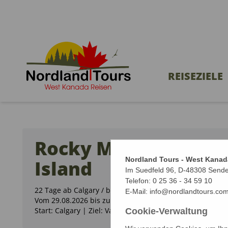
REISEZIELE
Rocky Mountains & 
Nordland Tours - West Kanad
Island
Im Suedfeld 96, D-48308 Send
Telefon:
0 25 36 - 34 59 10
22 Tage ab Calgary / bis Vancouver
E-Mail:
info@nordlandtours.co
Vom 29.08.2026 bis zum 19.09.2026 (22 Tage)
Start: Calgary | Ziel: Vancouver
Cookie-Verwaltung