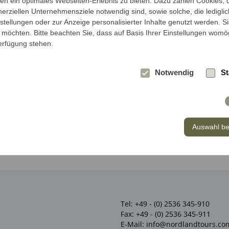
Jahren*
n ein optimales Webseiten-Erlebnis zu bieten. Dazu zählen Cookies, di
erziellen Unternehmensziele notwendig sind, sowie solche, die ledigl
nstellungen oder zur Anzeige personalisierter Inhalte genutzt werden. S
möchten. Bitte beachten Sie, dass auf Basis Ihrer Einstellungen womög
Verfügung stehen.
Notwendig
St
Auswahl be
Tel:
+49 - (0) 2536 345-910
Fax:
+49 - (0) 2536 345-911
E-Mail:
info@nordlandtours.co