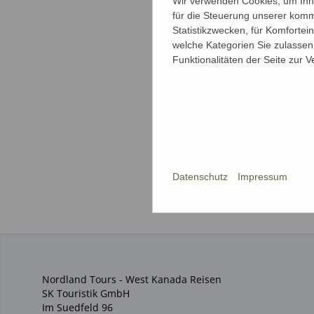
Wir verwenden Cookies, um Ihne
für die Steuerung unserer komm
Statistikzwecken, für Komfortei
welche Kategorien Sie zulassen 
Funktionalitäten der Seite zur 
Datenschutz
Impressum
Nordland Tours - West Kanada Reisen
SK Touristik GmbH
Im Suedfeld 96