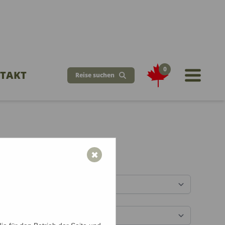
0
TAKT
Reise suchen
öchten Sie reisen?
✖