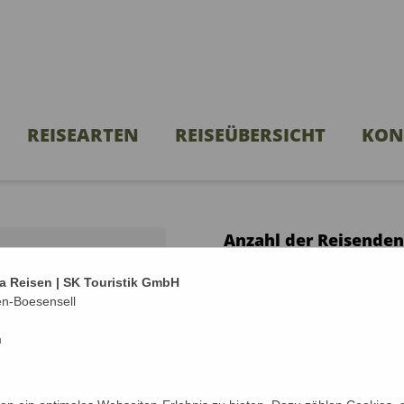
REISEARTEN
REISEÜBERSICHT
KON
Anzahl der Reisenden
Ocean
Mit wieviel Personen m
a Reisen | SK Touristik GmbH
en-Boesensell
Anzahl Erwachsene*
m
Anzahl Kinder unter 18