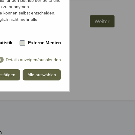
e für den Betrieb der Seite und
ich zu anonymen
ie können selbst entscheiden,
lich nicht mehr alle
Weiter
atistik
Externe Medien
Details anzeigen/ausblenden
stätigen
Alle auswählen
m