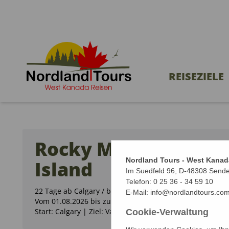
REISEZIELE
Rocky Mountains & 
Nordland Tours - West Kanad
Island
Im Suedfeld 96, D-48308 Send
Telefon:
0 25 36 - 34 59 10
22 Tage ab Calgary / bis Vancouver
E-Mail:
info@nordlandtours.co
Vom 01.08.2026 bis zum 22.08.2026 (22 Tage)
Start: Calgary | Ziel: Vancouver
Cookie-Verwaltung