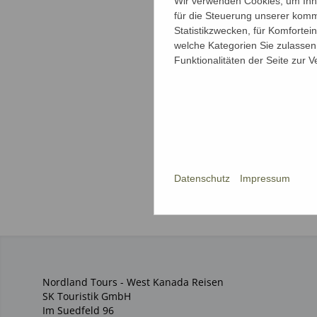
Wir verwenden Cookies, um Ihne
für die Steuerung unserer komm
Statistikzwecken, für Komfortei
welche Kategorien Sie zulassen 
Funktionalitäten der Seite zur 
Datenschutz
Impressum
Nordland Tours - West Kanada Reisen
SK Touristik GmbH
Im Suedfeld 96