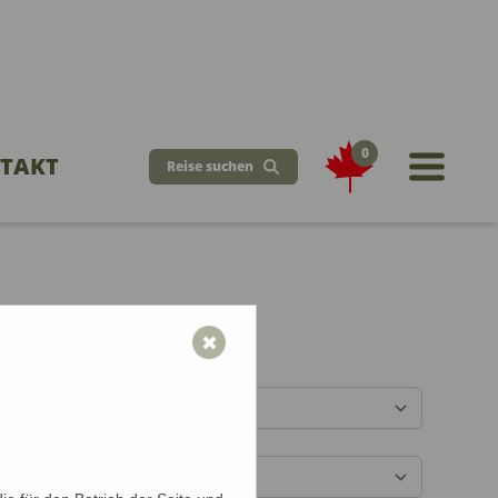
0
TAKT
Reise suchen
öchten Sie reisen?
✖