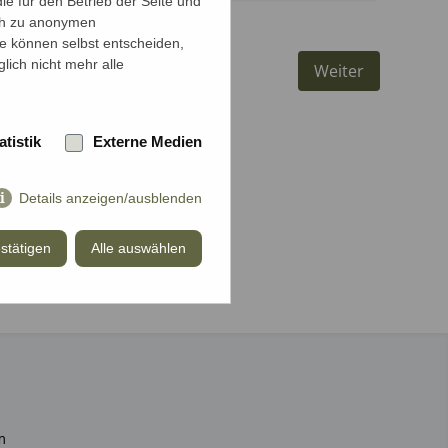
e für den Betrieb der Seite und
ich zu anonymen
ie können selbst entscheiden,
lich nicht mehr alle
Weiter
atistik
Externe Medien
Details anzeigen/ausblenden
stätigen
Alle auswählen
m