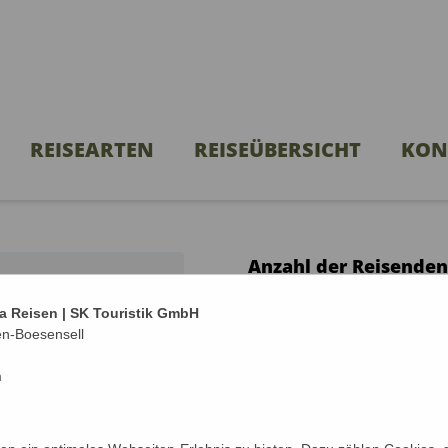
REISEARTEN
REISEÜBERSICHT
KON
Anzahl der Reisenden
Ocean
Mit wieviel Personen m
a Reisen | SK Touristik GmbH
en-Boesensell
Anzahl Erwachsene*
m
Anzahl Kinder unter 18