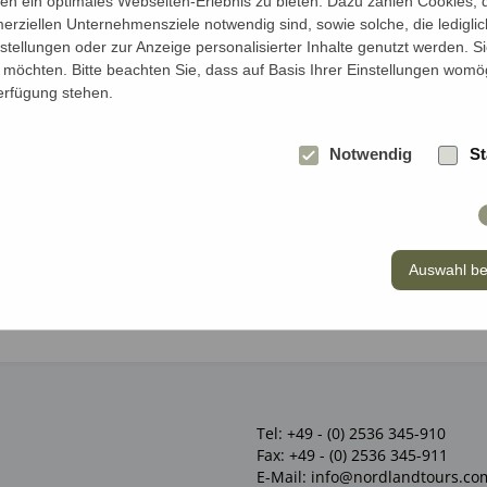
Jahren*
n ein optimales Webseiten-Erlebnis zu bieten. Dazu zählen Cookies, di
erziellen Unternehmensziele notwendig sind, sowie solche, die ledigl
nstellungen oder zur Anzeige personalisierter Inhalte genutzt werden. S
möchten. Bitte beachten Sie, dass auf Basis Ihrer Einstellungen womög
Verfügung stehen.
Notwendig
St
Auswahl be
Tel:
+49 - (0) 2536 345-910
Fax:
+49 - (0) 2536 345-911
E-Mail:
info@nordlandtours.co