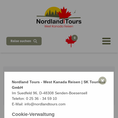
0
Reise suchen
Busreise Yukon nach Alaska
✖
Nordland Tours - West Kanada Reisen | SK Touristik
7 Tage ab Whitehorse / bis Anchorage
GmbH
Vom 16.08.2026 bis zum 22.08.2026 (7 Tage)
Im Suedfeld 96, D-48308 Senden-Boesensell
Start: Whitehorse | Ziel: Anchorage - Alaska
Telefon:
0 25 36 - 34 59 10
E-Mail:
info@nordlandtours.com
Cookie-Verwaltung