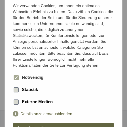
Anzahl der Reisenden
Wir verwenden Cookies, um Ihnen ein optimales
Mit wieviel Personen möchten Sie reisen?
Webseiten-Erlebnis zu bieten. Dazu zählen Cookies, die
für den Betrieb der Seite und für die Steuerung unserer
kommerziellen Unternehmensziele notwendig sind,
Anzahl Erwachsene*
sowie solche, die lediglich zu anonymen
Statistikzwecken, für Komforteinstellungen oder zur
Anzeige personalisierter Inhalte genutzt werden. Sie
können selbst entscheiden, welche Kategorien Sie
Anzahl Kinder unter 18 Jahren*
zulassen möchten. Bitte beachten Sie, dass auf Basis
Ihrer Einstellungen womöglich nicht mehr alle
Funktionalitäten der Seite zur Verfügung stehen.
Notwendig
Weiter
Statistik
Externe Medien
Details anzeigen/ausblenden