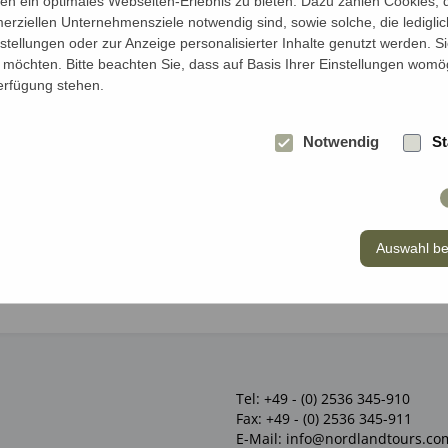
Jahren*
n ein optimales Webseiten-Erlebnis zu bieten. Dazu zählen Cookies, di
erziellen Unternehmensziele notwendig sind, sowie solche, die ledigl
nstellungen oder zur Anzeige personalisierter Inhalte genutzt werden. S
möchten. Bitte beachten Sie, dass auf Basis Ihrer Einstellungen womög
Verfügung stehen.
Notwendig
St
Auswahl be
Tel:
+49 - (0) 2536 345-910
Fax:
+49 - (0) 2536 345-911
E-Mail:
info@nordlandtours.co