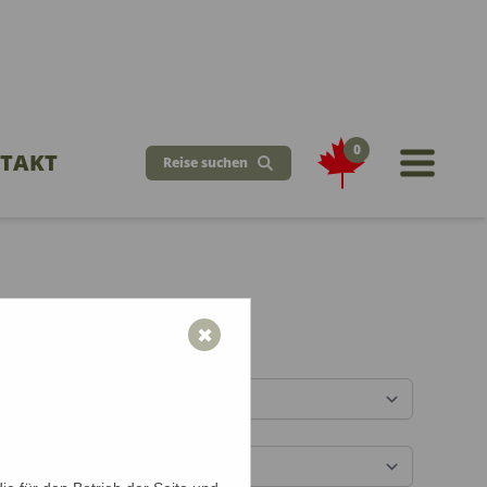
0
TAKT
Reise suchen
öchten Sie reisen?
✖