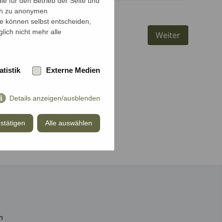
e für den Betrieb der Seite und
ich zu anonymen
ie können selbst entscheiden,
lich nicht mehr alle
Weiter
atistik
Externe Medien
Details anzeigen/ausblenden
stätigen
Alle auswählen
m