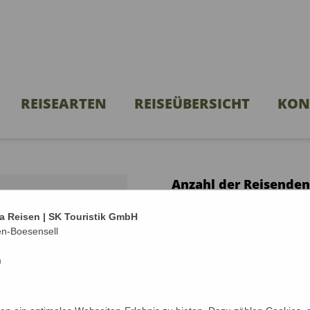
REISEARTEN
REISEÜBERSICHT
KON
Anzahl der Reisenden
aska &
Mit wieviel Personen m
a Reisen | SK Touristik GmbH
en-Boesensell
Anzahl Erwachsene*
m
Anzahl Kinder unter 18