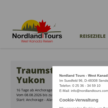
REISEZIELE
Traumstrassen in Al
Nordland Tours - West Kanad
Yukon
Im Suedfeld 96, D-48308 Send
Telefon:
0 25 36 - 34 59 10
16 Tage ab Anchorage / bis Whitehorse
E-Mail:
info@nordlandtours.co
Vom 08.08.2026 bis zum 23.08.2026 (16 Tage)
Start: Anchorage - Alaska | Ziel: Whitehorse
Cookie-Verwaltung