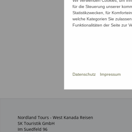
Wir verwenden Cookies, um Ihne
für die Steuerung unserer komm
Statistikzwecken, für Komfortei
welche Kategorien Sie zulassen 
Funktionalitäten der Seite zur 
Datenschutz
Impressum
Nordland Tours - West Kanada Reisen
SK Touristik GmbH
Im Suedfeld 96