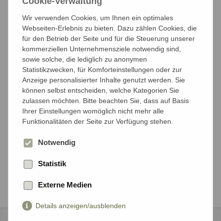
Cookie-Verwaltung
Anzahl der Reisenden
Wir verwenden Cookies, um Ihnen ein optimales
Mit wieviel Personen möchten Sie reisen?
Webseiten-Erlebnis zu bieten. Dazu zählen Cookies, die
für den Betrieb der Seite und für die Steuerung unserer
kommerziellen Unternehmensziele notwendig sind,
Anzahl Erwachsene*
sowie solche, die lediglich zu anonymen
Statistikzwecken, für Komforteinstellungen oder zur
Anzeige personalisierter Inhalte genutzt werden. Sie
können selbst entscheiden, welche Kategorien Sie
zulassen möchten. Bitte beachten Sie, dass auf Basis
Anzahl Kinder unter 18 Jahren*
Ihrer Einstellungen womöglich nicht mehr alle
Funktionalitäten der Seite zur Verfügung stehen.
Notwendig
Weiter
Statistik
Externe Medien
Details anzeigen/ausblenden