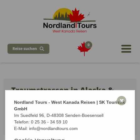
0
Reise suchen
Traumstrassen in Alaska &
Yukon
✖
Nordland Tours - West Kanada Reisen | SK Touristik
GmbH
16 Tage ab Anchorage / bis Whitehorse
Im Suedfeld 96, D-48308 Senden-Boesensell
Vom 27.06.2026 bis zum 12.07.2026 (16 Tage)
Telefon:
0 25 36 - 34 59 10
Start: Anchorage - Alaska | Ziel: Whitehorse
E-Mail:
info@nordlandtours.com