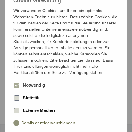
Cookie-Verwaltung
Anzahl der Reisenden
Wir verwenden Cookies, um Ihnen ein optimales
Mit wieviel Personen möchten Sie reisen?
Webseiten-Erlebnis zu bieten. Dazu zählen Cookies, die
für den Betrieb der Seite und für die Steuerung unserer
kommerziellen Unternehmensziele notwendig sind,
Anzahl Erwachsene*
sowie solche, die lediglich zu anonymen
Statistikzwecken, für Komforteinstellungen oder zur
Anzeige personalisierter Inhalte genutzt werden. Sie
können selbst entscheiden, welche Kategorien Sie
zulassen möchten. Bitte beachten Sie, dass auf Basis
Anzahl Kinder unter 18 Jahren*
Ihrer Einstellungen womöglich nicht mehr alle
Funktionalitäten der Seite zur Verfügung stehen.
Notwendig
Weiter
Statistik
Externe Medien
Details anzeigen/ausblenden