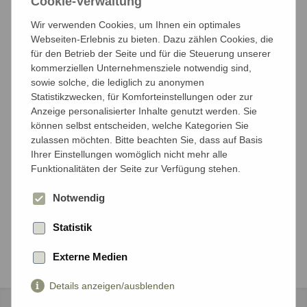
Cookie-Verwaltung
Anzahl der Reisenden
Wir verwenden Cookies, um Ihnen ein optimales
Mit wieviel Personen möchten Sie reisen?
Webseiten-Erlebnis zu bieten. Dazu zählen Cookies, die
für den Betrieb der Seite und für die Steuerung unserer
kommerziellen Unternehmensziele notwendig sind,
Anzahl Erwachsene*
sowie solche, die lediglich zu anonymen
Statistikzwecken, für Komforteinstellungen oder zur
Anzeige personalisierter Inhalte genutzt werden. Sie
können selbst entscheiden, welche Kategorien Sie
zulassen möchten. Bitte beachten Sie, dass auf Basis
Anzahl Kinder unter 18 Jahren*
Ihrer Einstellungen womöglich nicht mehr alle
Funktionalitäten der Seite zur Verfügung stehen.
Notwendig
Weiter
Statistik
Externe Medien
Details anzeigen/ausblenden