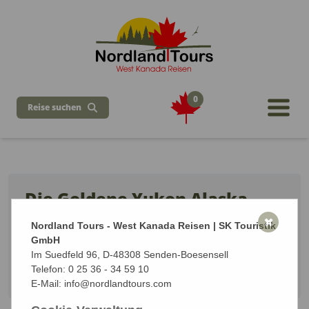
0
Reise suchen
Die Goldene Yukon Alaska
Runde
✖
Nordland Tours - West Kanada Reisen | SK Touristik
GmbH
8 Tage Rundreise ab / bis Whitehorse
Im Suedfeld 96, D-48308 Senden-Boesensell
Vom 02.08.2026 bis zum 09.08.2026 (8 Tage)
Telefon:
0 25 36 - 34 59 10
Start: Whitehorse | Ziel: Whitehorse
E-Mail:
info@nordlandtours.com