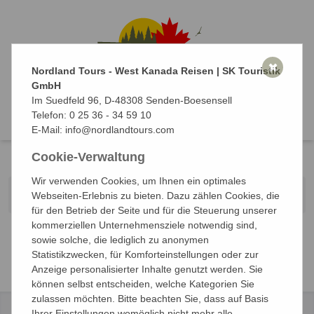
✖
Nordland Tours - West Kanada Reisen | SK Touristik
GmbH
Im Suedfeld 96, D-48308 Senden-Boesensell
0
Reise suchen
Telefon:
0 25 36 - 34 59 10
E-Mail:
info@nordlandtours.com
Cookie-Verwaltung
Wir verwenden Cookies, um Ihnen ein optimales
Es wurde keine Reise gefunden.
Webseiten-Erlebnis zu bieten. Dazu zählen Cookies, die
für den Betrieb der Seite und für die Steuerung unserer
kommerziellen Unternehmensziele notwendig sind,
sowie solche, die lediglich zu anonymen
Statistikzwecken, für Komforteinstellungen oder zur
Anzeige personalisierter Inhalte genutzt werden. Sie
können selbst entscheiden, welche Kategorien Sie
zulassen möchten. Bitte beachten Sie, dass auf Basis
Ihrer Einstellungen womöglich nicht mehr alle