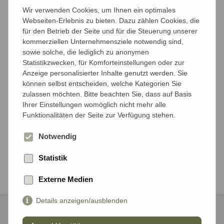
Anzahl der Reisenden
Wir verwenden Cookies, um Ihnen ein optimales
Mit wieviel Personen möchten Sie reisen?
Webseiten-Erlebnis zu bieten. Dazu zählen Cookies, die
für den Betrieb der Seite und für die Steuerung unserer
kommerziellen Unternehmensziele notwendig sind,
Anzahl Erwachsene*
sowie solche, die lediglich zu anonymen
Statistikzwecken, für Komforteinstellungen oder zur
Anzeige personalisierter Inhalte genutzt werden. Sie
können selbst entscheiden, welche Kategorien Sie
Anzahl Kinder unter 18 Jahren*
zulassen möchten. Bitte beachten Sie, dass auf Basis
Ihrer Einstellungen womöglich nicht mehr alle
Funktionalitäten der Seite zur Verfügung stehen.
Notwendig
Weiter
Statistik
Externe Medien
Details anzeigen/ausblenden