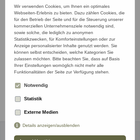
Anzahl der Reisenden
Wir verwenden Cookies, um Ihnen ein optimales
Mit wieviel Personen möchten Sie reisen?
Webseiten-Erlebnis zu bieten. Dazu zählen Cookies, die
für den Betrieb der Seite und für die Steuerung unserer
kommerziellen Unternehmensziele notwendig sind,
Anzahl Erwachsene*
sowie solche, die lediglich zu anonymen
Statistikzwecken, für Komforteinstellungen oder zur
Anzeige personalisierter Inhalte genutzt werden. Sie
können selbst entscheiden, welche Kategorien Sie
Anzahl Kinder unter 18 Jahren*
zulassen möchten. Bitte beachten Sie, dass auf Basis
Ihrer Einstellungen womöglich nicht mehr alle
Funktionalitäten der Seite zur Verfügung stehen.
Notwendig
Weiter
Statistik
Externe Medien
Details anzeigen/ausblenden