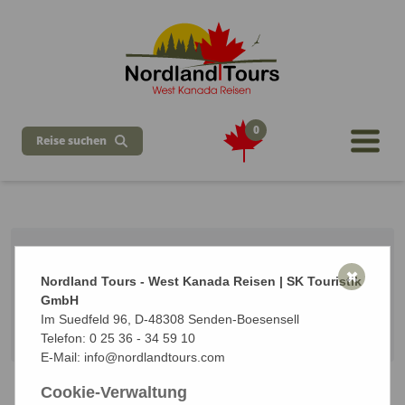
0
Reise suchen
Alaska & Western Highlights
✖
Nordland Tours - West Kanada Reisen | SK Touristik
14 Tage ab Whitehorse / bis Vancouver
GmbH
Vom 27.06.2027 bis zum 10.07.2027 (14 Tage)
Im Suedfeld 96, D-48308 Senden-Boesensell
Start: Whitehorse | Ziel: Vancouver
Telefon:
0 25 36 - 34 59 10
E-Mail:
info@nordlandtours.com
Cookie-Verwaltung