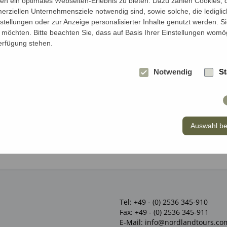
Jahren*
n ein optimales Webseiten-Erlebnis zu bieten. Dazu zählen Cookies, di
erziellen Unternehmensziele notwendig sind, sowie solche, die ledigl
nstellungen oder zur Anzeige personalisierter Inhalte genutzt werden. S
möchten. Bitte beachten Sie, dass auf Basis Ihrer Einstellungen womög
Verfügung stehen.
Notwendig
St
Auswahl be
Tel:
+49 - (0) 2536 345-910
Fax:
+49 - (0) 2536 345-911
E-Mail:
info@nordlandtours.co