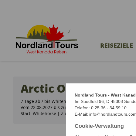
REISEZIELE
Arctic Ocean Dream
Nordland Tours - West Kanad
7 Tage ab / bis Whitehorse
Im Suedfeld 96, D-48308 Send
Vom 22.08.2027 bis zum 28.08.2027 (7 Tage)
Telefon:
0 25 36 - 34 59 10
Start: Whitehorse | Ziel: Whitehorse
E-Mail:
info@nordlandtours.co
Cookie-Verwaltung