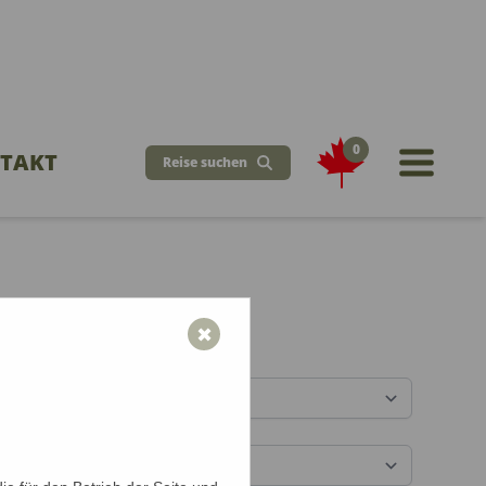
0
TAKT
Reise suchen
öchten Sie reisen?
✖