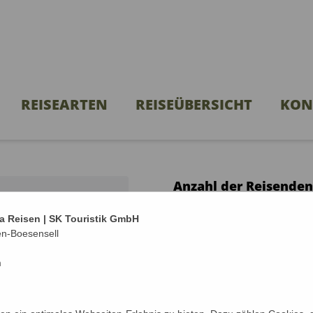
REISEARTEN
REISEÜBERSICHT
KON
Anzahl der Reisenden
 Nord
Mit wieviel Personen m
a Reisen | SK Touristik GmbH
en-Boesensell
Anzahl Erwachsene*
m
Anzahl Kinder unter 18