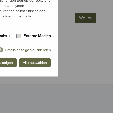
e für den Betrieb der Seite und
ich zu anonymen
ie können selbst entscheiden,
lich nicht mehr alle
Weiter
atistik
Externe Medien
Details anzeigen/ausblenden
stätigen
Alle auswählen
m