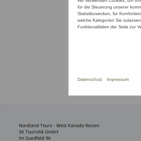
Wir verwenden Cookies, um Ihne
für die Steuerung unserer komm
Statistikzwecken, für Komfortei
welche Kategorien Sie zulassen 
Funktionalitäten der Seite zur 
Datenschutz
Impressum
Nordland Tours - West Kanada Reisen
SK Touristik GmbH
Im Suedfeld 96