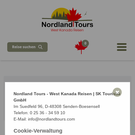
0
Reise suchen
Busreise Yukon nach Alaska
✖
Nordland Tours - West Kanada Reisen | SK Touristik
7 Tage ab Whitehorse / bis Anchorage
GmbH
Vom 29.08.2027 bis zum 04.09.2027 (7 Tage)
Im Suedfeld 96, D-48308 Senden-Boesensell
Start: Whitehorse | Ziel: Anchorage - Alaska
Telefon:
0 25 36 - 34 59 10
E-Mail:
info@nordlandtours.com
Cookie-Verwaltung