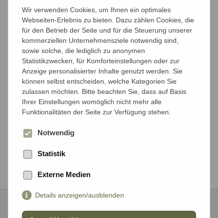
Anzahl der Reisenden
Wir verwenden Cookies, um Ihnen ein optimales
Mit wieviel Personen möchten Sie reisen?
Webseiten-Erlebnis zu bieten. Dazu zählen Cookies, die
für den Betrieb der Seite und für die Steuerung unserer
kommerziellen Unternehmensziele notwendig sind,
Anzahl Erwachsene*
sowie solche, die lediglich zu anonymen
Statistikzwecken, für Komforteinstellungen oder zur
Anzeige personalisierter Inhalte genutzt werden. Sie
können selbst entscheiden, welche Kategorien Sie
Anzahl Kinder unter 18 Jahren*
zulassen möchten. Bitte beachten Sie, dass auf Basis
Ihrer Einstellungen womöglich nicht mehr alle
Funktionalitäten der Seite zur Verfügung stehen.
Notwendig
Weiter
Statistik
Externe Medien
Details anzeigen/ausblenden