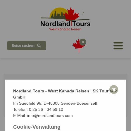
0
Reise suchen
Busreise Yukon nach Alaska
✖
Nordland Tours - West Kanada Reisen | SK Touristik
7 Tage ab Whitehorse / bis Anchorage
GmbH
Vom 15.08.2027 bis zum 21.08.2027 (7 Tage)
Im Suedfeld 96, D-48308 Senden-Boesensell
Start: Whitehorse | Ziel: Anchorage - Alaska
Telefon:
0 25 36 - 34 59 10
E-Mail:
info@nordlandtours.com
Cookie-Verwaltung