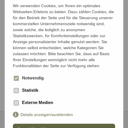
Anzahl der Reisenden
Wir verwenden Cookies, um Ihnen ein optimales
Mit wieviel Personen möchten Sie reisen?
Webseiten-Erlebnis zu bieten. Dazu zählen Cookies, die
für den Betrieb der Seite und für die Steuerung unserer
kommerziellen Unternehmensziele notwendig sind,
Anzahl Erwachsene*
sowie solche, die lediglich zu anonymen
Statistikzwecken, für Komforteinstellungen oder zur
Anzeige personalisierter Inhalte genutzt werden. Sie
können selbst entscheiden, welche Kategorien Sie
Anzahl Kinder unter 18 Jahren*
zulassen möchten. Bitte beachten Sie, dass auf Basis
Ihrer Einstellungen womöglich nicht mehr alle
Funktionalitäten der Seite zur Verfügung stehen.
Notwendig
Weiter
Statistik
Externe Medien
Details anzeigen/ausblenden