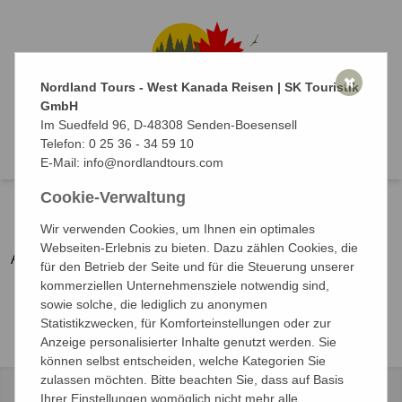
✖
Nordland Tours - West Kanada Reisen | SK Touristik
GmbH
Im Suedfeld 96, D-48308 Senden-Boesensell
0
Reise suchen
Telefon:
0 25 36 - 34 59 10
E-Mail:
info@nordlandtours.com
Cookie-Verwaltung
Zurück
Wir verwenden Cookies, um Ihnen ein optimales
Webseiten-Erlebnis zu bieten. Dazu zählen Cookies, die
Anzeige nicht möglich
für den Betrieb der Seite und für die Steuerung unserer
kommerziellen Unternehmensziele notwendig sind,
sowie solche, die lediglich zu anonymen
Statistikzwecken, für Komforteinstellungen oder zur
Anzeige personalisierter Inhalte genutzt werden. Sie
können selbst entscheiden, welche Kategorien Sie
zulassen möchten. Bitte beachten Sie, dass auf Basis
Ihrer Einstellungen womöglich nicht mehr alle