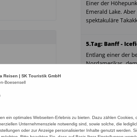
Einer der Höhepunk
Emerald Lake. Aber 
spektakuläre Takak
5.Tag: Banff - Ice
Entlang einer der 
Nordamerikas, dem 
n)
Wanderreise heute 
a Reisen | SK Touristik GmbH
er gleichwertigen
spektakuläre Wasser
en-Boesensell
zu einem Spazierga
m
Am Columbia Icefie
couver Island
zum Fusse des Glet
n ein optimales Webseiten-Erlebnis zu bieten. Dazu zählen Cookies, di
Hier sind wir zwei 
erziellen Unternehmensziele notwendig sind, sowie solche, die ledigl
nstellungen oder zur Anzeige personalisierter Inhalte genutzt werden. S
möchten. Bitte beachten Sie, dass auf Basis Ihrer Einstellungen womög