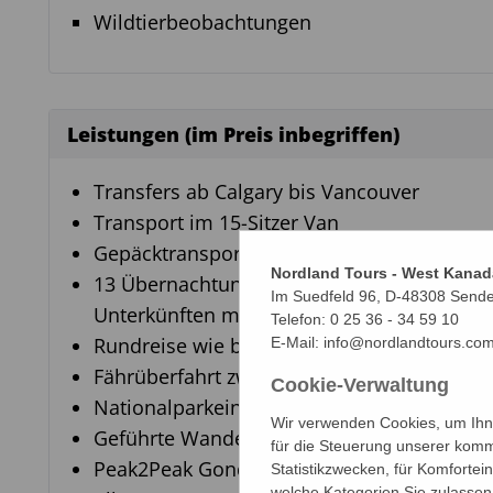
Wildtierbeobachtungen
Leistungen (im Preis inbegriffen)
Transfers ab Calgary bis Vancouver
Transport im 15-Sitzer Van
Gepäcktransport (1 Gepäckstück pro Perso
Nordland Tours - West Kanad
13 Übernachtungen in den angegebenen od
Im Suedfeld 96, D-48308 Send
Unterkünften mit Frühstück
Telefon:
0 25 36 - 34 59 10
Rundreise wie beschrieben
E-Mail:
info@nordlandtours.co
Fährüberfahrt zwischen Vancouver und Van
Cookie-Verwaltung
Nationalparkeintritte
Wir verwenden Cookies, um Ihne
Geführte Wanderungen
für die Steuerung unserer komm
Peak2Peak Gondola
Statistikzwecken, für Komfortei
welche Kategorien Sie zulassen 