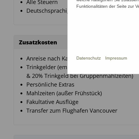
Alle Steuern
Funktionalitäten der Seite zur 
Deutschsprachige Reiseleitung
Zusatzkosten
Anreise nach Kanada
Datenschutz
Impressum
Trinkgelder (empfohlen: CAD 15,-/Tag/Perso
& 20% Trinkgeld bei Gruppenmahlzeiten)
Persönliche Extras
Mahlzeiten (außer Frühstück)
Fakultative Ausflüge
Transfer zum Flughafen Vancouver