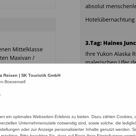
absolut menschenlee
Hotelübernachtung 
3.Tag: Haines Junc
nen Mittelklasse
Ihre Yukon Alaska R
rten Maxivan /
malerischen Ufer de
Halt ist geplant am
a Reisen | SK Touristik GmbH
en-Boesensell
In den umliegenden
er)
seltenen schneewei
m
Halten Sie Ihre Ka
eigentlich sehr sche
n ein optimales Webseiten-Erlebnis zu bieten. Dazu zählen Cookies, di
Kurz danach treffen
erziellen Unternehmensziele notwendig sind, sowie solche, die ledigl
nstellungen oder zur Anzeige personalisierter Inhalte genutzt werden. S
durch anschauliche 
s“
möchten. Bitte beachten Sie, dass auf Basis Ihrer Einstellungen womög