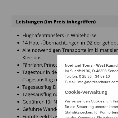
Leistungen (im Preis inbegriffen)
Flughafentransfers in Whitehorse
14 Hotel-Übernachtungen in DZ der gehobe
Alle notwendigen Transporte im klimatisie
Kleinbus
Fährfahrt Prince William Sound
Nordland Tours - West Kanad
Im Suedfeld 96, D-48308 Send
Tagestour in den Denali Nationalpark
Telefon:
0 25 36 - 34 59 10
(Tagesausflug mit englischsprachigem Fahr
E-Mail:
info@nordlandtours.co
Tagesausflug Dempster Highway
Cookie-Verwaltung
Tagesausflug nach Skagway
Gebühren für National Parks
Wir verwenden Cookies, um Ihne
für die Steuerung unserer komm
Geführte Wanderung im Kluane-NP
Statistikzwecken, für Komfortei
Eintrittsgeld Casino „Diamond Tooth Gertie
welche Kategorien Sie zulassen 