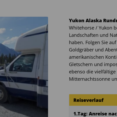
Yukon Alaska Rundr
Whitehorse / Yukon be
Landschaften und Nat
haben. Folgen Sie auf
Goldgräber und Abent
amerikanischen Konti
Gletschern und impo
ebenso die vielfältig
Mitternachtssonne un
Reiseverlauf
1.Tag: Anreise na