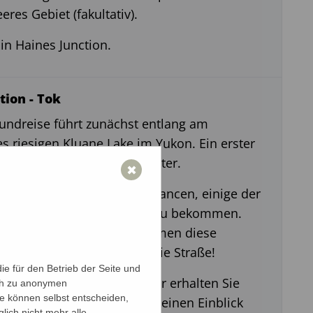
res Gebiet (fakultativ).
in Haines Junction.
tion - Tok
undreise führt zunächst entlang am
s riesigen Kluane Lake im Yukon. Ein erster
 Sheep Mountain Visitor Center.
✖
 Bergen bestehen beste Chancen, einige der
ßen Dallschafe zu Gesicht zu bekommen.
mera bereit, manchmal kommen diese
uen Tiere bis hinunter an die Straße!
e für den Betrieb der Seite und
 Sie auf Soldier Summit, hier erhalten Sie
ich zu anonymen
ie können selbst entscheiden,
Informationstafeln einen kleinen Einblick
lich nicht mehr alle