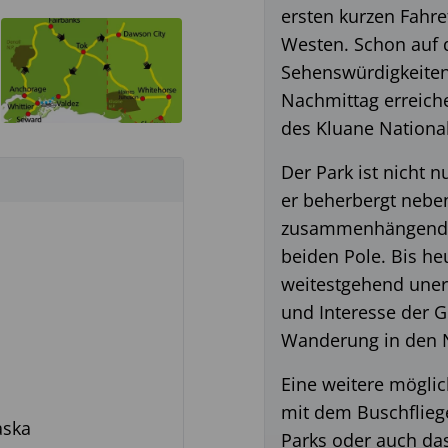
ersten kurzen Fahr
Westen. Schon auf d
Sehenswürdigkeiten
Nachmittag erreich
des Kluane Nationa
Der Park ist nicht 
er beherbergt neben
zusammenhängende 
beiden Pole. Bis he
weitestgehend uner
und Interesse der G
Wanderung in den 
Eine weitere möglic
mit dem Buschflieg
aska
Parks oder auch das