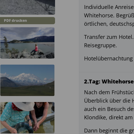
Individuelle Anreis
Whitehorse. Begrü
PDF drucken
örtlichen, deutschs
Transfer zum Hote
Reisegruppe.
Hotelübernachtung 
2.Tag: Whitehorse
Nach dem Frühstück
Überblick über die 
auch ein Besuch de
Klondike, direkt am
Dann beginnt die g